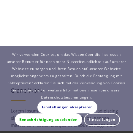
Wir verwenden Cookies, um das Wissen über die Interessen
unserer Benutzer für noch mehr Nutzerfreundlichkeit auf unserer
Webseite zu sorgen und ihren Besuch auf unserer Webseite
möglichst angenehm zu gestalten. Durch die Bestätigung mit
"Akzeptieren" erklären Sie sich mit der Verwendung von Cookies
Crane Work
einverstanden. Für weitere Informationen lesen Sie unsere
Datenschutzbestimmungen.
Einstellungen akzeptieren
Lorem ipsum dolor sit amet, consectetuer adipiscing
elit. Aenean commodo ligula eget dolor. Aenean
Benachrichtigung ausblenden
Einstellungen
massa. Cum sociis natoque penatibus et magnis dis
parturient montes, nascetur ridiculus mus. Donec