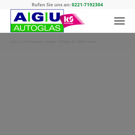
Rufen Sie uns an:
0221-7192304
A.G.U.
/
Architecture
/
Large
/
Project 4 – Office Tower